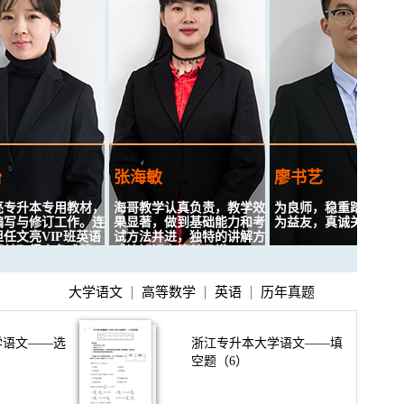
张海敏
廖书艺
升本专用教材，
海哥教学认真负责，教学效
为良师，稳重踏实主教学；
与修订工作。连
果显著，做到基础能力和考
为益友，真诚关切辅生活。
亮VIP班英语
试方法并进，独特的讲解方
取得出色成绩。
式让知识点简单易懂。
课堂以学生为主体，启发互
动式教学，知识点深入浅
大学语文
高等数学
英语
历年真题
亦友，努力构建
致力于教学研究，深入研究
出。
，和谐的课堂气
英语出题规律、注重讲授考
试解题技巧和备考策略；内
敛而不失幽默的性格，严谨
学语文——选
浙江专升本大学语文——填
而不失轻松的教学风格，关
空题（6）
注学生，善用朴实、简单的
语言传授有效的知识。