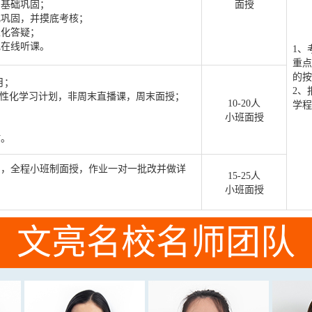
月基础巩固；
面授
化巩固，并摸底考核；
性化答疑；
地在线听课。
1、
重点
的按
月；
2、
定个性化学习计划，非周末直播课，周末面授；
10-20人
学程
小班面授
时。
月，全程小班制面授，作业一对一批改并做详
15-25人
小班面授
文亮名校名师团队