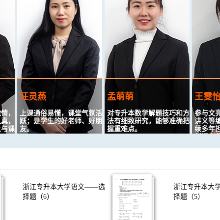
汪灵燕
孟萌萌
王雯怡
，
上课通俗易懂，课堂气氛活
对专升本数学解题技巧和方
参与文亮专
，
跃；是学生的好老师、好朋
法有细致研究，能够准确把
讲义等编写
课
友。
握重难点。
续多年担任文
任课老师并
有多年的专升本英语教学经
注重基础知识掌握和对学生
容
验，上课通俗易懂，课堂气
学生能力的培养
与学生亦师
氛活跃。
宽容，理解
氛。
浙江专升本大学语文——选
浙江专升本大
择题（6）
择题（5）