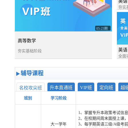
英语
夯实
05-23期
高等数学
英语
夯实基础阶段
全面
辅导课程
升本直通班
VIP班
定向班
超
名校攻尖班
班别
学习阶段
1、
掌握专升本政策考试信
2、
在校期间周末面授上课
大一学年
3、
每学期英语三级/A级考