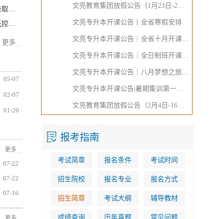
文亮教育集团放假公告（1月23日-2月4日）
浙江省2025年普通高校专升本招生录取时间安排
文亮专升本开课公告丨全省寒假安排
2025年浙江省专升本招生各类别最低控制分数线通告
文亮专升本开课公告｜全省十月开课公告
更多
…
文亮专升本开课公告｜全日制班开课公告
文亮专升本开课公告｜八月梦想之旅即将启航
05-07
08-19
2025年浙江专升本招生院校：浙江音乐学院
文亮专升本开课公告|暑期集训第一期即将开始
02-07
08-19
2025年浙江专升本招生院校：上海财经大学浙江学院
文亮教育集团放假公告（2月4日-16日）
01-20
08-19
2025年浙江专升本招生院校：温州医科大学仁济学院
报考指南
更多
…
考试简章
报名条件
考试时间
07-22
07-22
招生院校
报名专业
报名方式
07-16
招生简章
考试大纲
辅导教材
成绩查询
历年真题
常见问题
更多