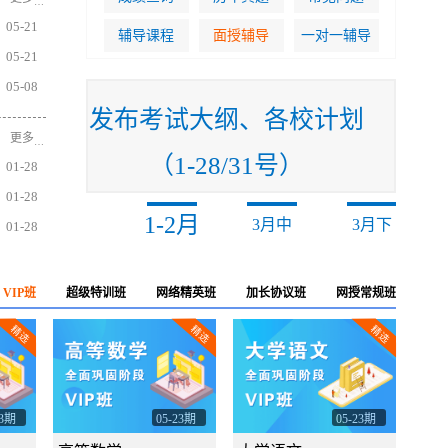
…
05-21
辅导课程
面授辅导
一对一辅导
05-21
05-08
发布考试大纲、各校计划
更多
…
（1-28/31号）
01-28
01-28
1-2月
3月中
3月
01-28
VIP班
超级特训班
网络精英班
加长协议班
网授常规班
精选
精选
精选
23期
05-23期
05-23期