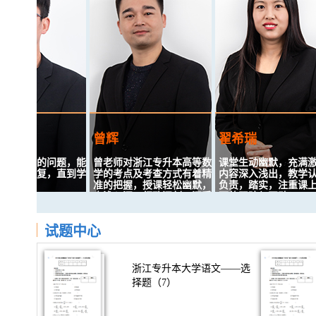
曾辉
翟希瑞
不懂的问题，能
曾老师对浙江专升本高等数
课堂生动幽默，充满激情
出回复，直到学
学的考点及考查方式有着精
内容深入浅出，教学认真
。
准的把握，授课轻松幽默，
负责，踏实，注重课上与
由浅入深、细致深刻，深受
下的跟踪与互动！
学生喜爱。
厚，上课有激
试题中心
围活跃，授课风
生动幽默，充满激情，内
授课条理清晰、富有启发
深入浅出，教学认真。
性，掌握专升本考试规律，
对考生的弱点了如指掌，辅
浙江专升本大学语文——选
导针对性极强，提纲挈领，
择题（7）
直击精髓，潜移默化间使学
生的应试能力大幅提升，是
学术 与应试结合的典范。