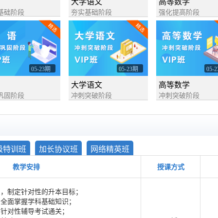
大学语文
高等数学
基础阶段
夯实基础阶段
强化提高阶段
精选
精选
05-23期
05-23期
05-
大学语文
高等数学
巩固阶段
冲刺突破阶段
冲刺突破阶段
级特训班
加长协议班
网络精英班
教学安排
授课方式
息，制定针对性的升本目标；
，全面掌握学科基础知识；
前针对性辅导考试通关；