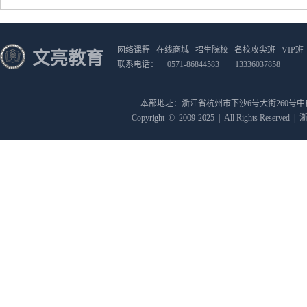
网络课程
在线商城
招生院校
名校攻尖班
VIP班
文亮教育
联系电话：
0571-86844583
13336037858
本部地址：浙江省杭州市下沙6号大街260号
Copyright
©
2009-2025
|
All Rights Reserved
|
浙