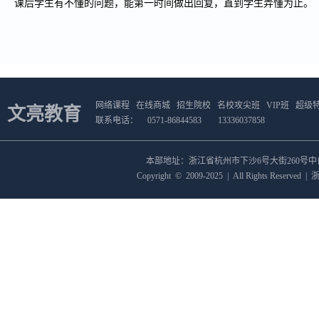
课后学生有不懂的问题，能第一时间做出回复，直到学生弄懂为止。
网络课程
在线商城
招生院校
名校攻尖班
VIP班
超级
文亮教育
联系电话：
0571-86844583
13336037858
本部地址：浙江省杭州市下沙6号大街260号
Copyright
©
2009-2025
|
All Rights Reserved
|
浙