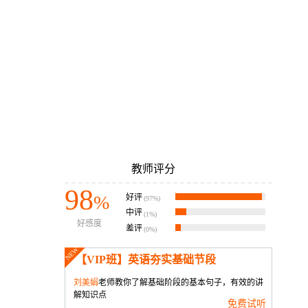
教师评分
98
%
好评
(97%)
中评
(1%)
好感度
差评
(0%)
NEW
【VIP班】英语夯实基础节段
刘美娟
老师教你了解基础阶段的基本句子，有效的讲
解知识点
免费试听