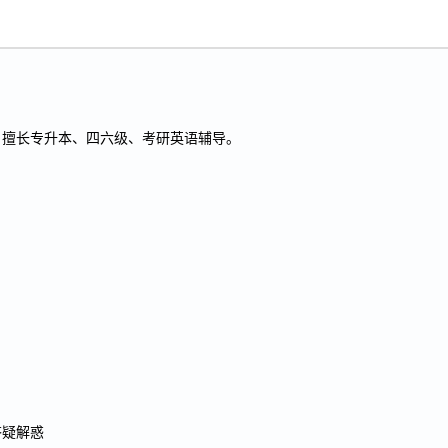
条理清晰
重点突出
思路清晰
，擅长专升本、四六级、考研英语辅导。
答疑解惑